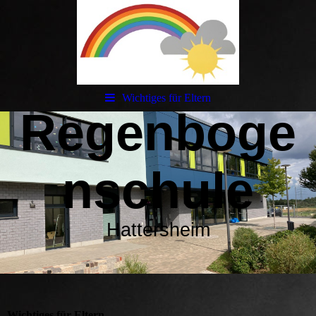
Wichtiges für Eltern
Regenboge
nschule
Hattersheim
Wichtiges für Eltern