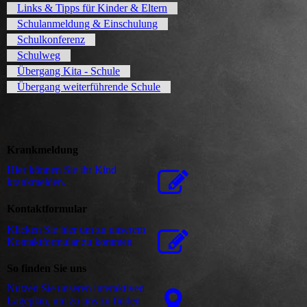
Links & Tipps für Kinder & Eltern
Schulanmeldung & Einschulung
Schulkonferenz
Schulweg
Übergang Kita - Schule
Übergang weiterführende Schule
Krankmeldung
Hier können Sie ihr Kind
krankmelden.
Kontaktformular
Klicken Sie hier um zu unserem
Kon­takt­for­mu­lar zu kommen
So finden Sie uns
Nutzen Sie unseren interaktiven
La­ge­plan, um zu uns zu finden