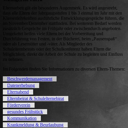
Elternarbeit gilt ein besonderes Augenmerk. Es wird angestrebt,
dass alle Eltern der Jahrgangsstufen 1 bis 3 einmal im Jahr mit den
Klassenlehrkräften ausführliche Entwicklungsgespräche führen, die
im November/Dezember stattfinden. Bei weiterem Bedarf werden
zusätzlich Gespräche im Frühjahr oder zwischendurch angeboten.
Umgekehrt helfen viele Eltern bei der Vorbereitung und
Durchführung von Festen, in der Bücherei, beim „Pausenspaß“
oder als Lesemütter und -väter. Als Mitglieder des
Schulelternbeirats oder der Schulkonferenz haben Eltern die
Möglichkeit, direkt die Arbeit der Schule zu begleiten und Einfluss
zu nehmen.
Im Folgenden finden Sie Informationen zu diversen Eltern-Themen:
Beschwerdemanagement
Datenerhebung
Elternabend
Elternbeirat & Schulelternebirat
Förderverein
gesundes Frühstück
Kommunikation
Krankmeldung & Beurlaubung