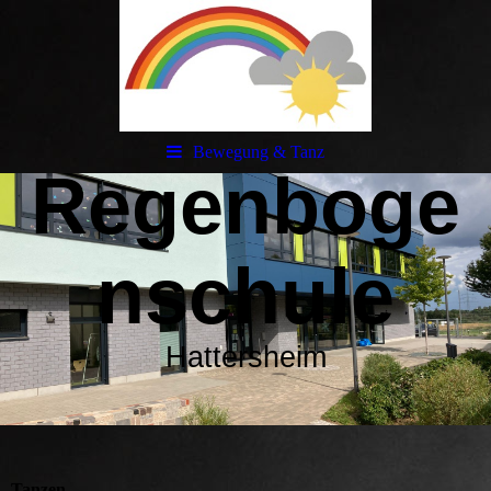
Bewegung & Tanz
Regenboge
nschule
Hattersheim
Tanzen