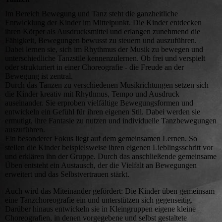
Im Bereich Bewegung und Tanz steht die ganzheitliche
Entwicklung der Kinder im Mittelpunkt. Die Kinder entdecken
ihren Körper als Ausdrucksmittel und erlangen zunehmend die
Fähigkeit, Bewegungen bewusst zu steuern und auszuführen.
Dabei lernen sie, sich im Rhythmus der Musik zu bewegen und
unterschiedliche Tanzstile kennenzulernen. Ob frei und verspielt
oder strukturiert in einer Choreografie - die Freude an der
Bewegung ist zentral.
Durch das Tanzen zu verschiedenen Musikrichtungen setzen sich
die Kinder kreativ mit Rhythmus, Tempo und Ausdruck
auseinander. Sie erproben vielfältige Bewegungsformen und
entwickeln ein Gefühl für ihren eigenen Stil. Dabei werden sie
ermutigt, ihre Fantasie zu nutzen und individuelle Tanzbewegungen
auszuführen.
Ein besonderer Fokus liegt auf dem gemeinsamen Lernen. So
stellen die Kinder beispielsweise ihren eigenen Lieblingsschritt vor
und erklären ihn der Gruppe. Durch das anschließende gemeinsame
Üben entsteht ein Austausch, der die Vielfalt an Bewegungen
erweitert und das Selbstvertrauen stärkt.
Auch wird das Miteinander gefördert: Die Kinder üben gemeinsam
eine Tanzchoreografie ein und unterstützen sich gegenseitig.
Darüber hinaus entwickeln sie in Kleingruppen eigene kleine
Choreografien, in denen vorgegebene und selbst gestaltete