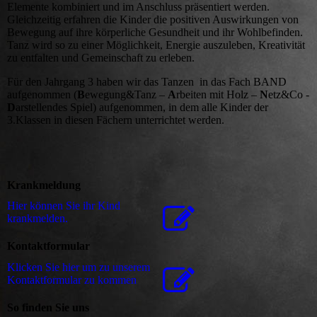
Elemente kombiniert und im Anschluss präsentiert werden.
Gleichzeitig erfahren die Kinder die positiven Auswirkungen von
Bewegung auf ihre körperliche Gesundheit und ihr Wohlbefinden.
Tanz wird so zu einer Möglichkeit, Energie auszuleben, Kreativität
zu entfalten und Gemeinschaft zu erleben.
Für den Jahrgang 3 haben wir das Tanzen in das Fach BAND
aufgenommen (
B
ewegung&Tanz –
A
rbeiten mit Holz –
N
etz&Co -
D
arstellendes Spiel) aufgenommen, in dem alle Kinder der
3.Klassen in diesen Fächern unterrichtet werden.
Krankmeldung
Hier können Sie ihr Kind
krankmelden.
Kontaktformular
Klicken Sie hier um zu unserem
Kon­takt­for­mu­lar zu kommen
So finden Sie uns