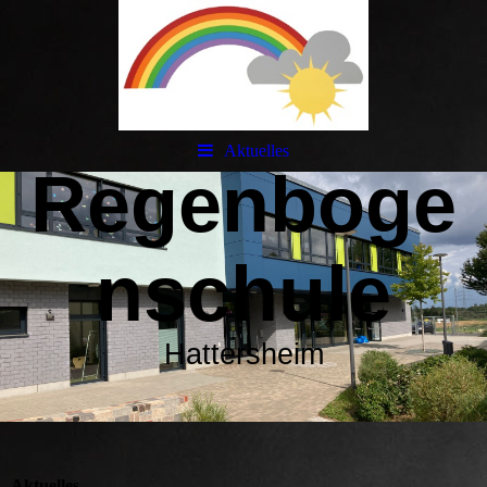
Aktuelles
Regenboge
nschule
Hattersheim
Aktuelles